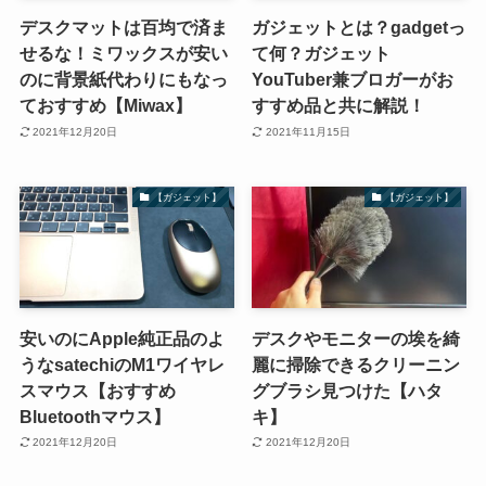
デスクマットは百均で済ま
ガジェットとは？gadgetっ
せるな！ミワックスが安い
て何？ガジェット
のに背景紙代わりにもなっ
YouTuber兼ブロガーがお
ておすすめ【Miwax】
すすめ品と共に解説！
2021年12月20日
2021年11月15日
【ガジェット】
【ガジェット】
安いのにApple純正品のよ
デスクやモニターの埃を綺
うなsatechiのM1ワイヤレ
麗に掃除できるクリーニン
スマウス【おすすめ
グブラシ見つけた【ハタ
Bluetoothマウス】
キ】
2021年12月20日
2021年12月20日