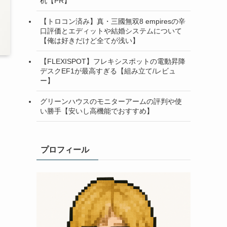
机【PR】
【トロコン済み】真・三國無双8 empiresの辛
口評価とエディットや結婚システムについて
【俺は好きだけど全てが浅い】
【FLEXISPOT】フレキシスポットの電動昇降
デスクEF1が最高すぎる【組み立て/レビュ
ー】
グリーンハウスのモニターアームの評判や使
い勝手【安いし高機能でおすすめ】
プロフィール